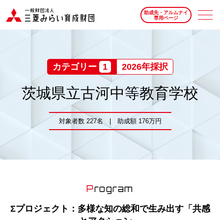
助成先・アルムナイ
専用ページ
カテゴリー
1
2026年採択
茨城県立古河中等教育学校
対象者数 227名 | 助成額 176万円
Program
Σプロジェクト：多様な知の総和で生み出す「共感