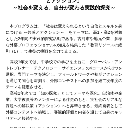
とアクション」
～社会を変える、自分が変わる実践的探究～
本プログラムは、「社会は変えられるという自信とスキルを身
につける ～共感とアクション～」をテーマに、高1・高2を対象
とした2年間の実践的探究活動である。古河市や地元企業、多様
な外部プロフェッショナルの知見を結集した「教育リソースの総
和（Σ）」で生徒の挑戦を全力で支える。
高校1年次では、中学校での学びを土台に「グローバル・アン
トレプレナー・テクノロジー・サイエンス」の4コースから1つを
選択。専門テーマを決定し、フィールドワークや初期アクション
を通じて関心を深掘り、外部コンテストへの参加を経て次年度の
テーマを確定させる。
高校2年次では「知の探究」としてテーマを深化。自治体や企
業、大学教員等のメンターによる伴走のもと、実社会のリアルな
課題への解決策（アクション）へと昇華させる。最終発表として
外部コンテストへ挑戦し、客観的評価と内省を通じて自身のキャ
リアへと接続する。