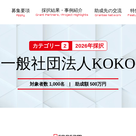
採択結果・事例紹介
募集要項
助成先の交流
特
Grant Partners／Project Highlights
Apply
Grantee Network
Feat
カテゴリー
2
2026年採択
一般社団法人KOKO
対象者数 1,000名 | 助成額 500万円