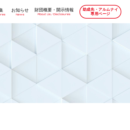
財団概要・開示情報
助成先・アルムナイ
集
お知らせ
専用ページ
About Us／Disclosures
ures
News