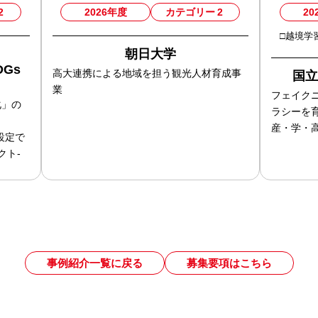
2
2026年度
カテゴリー
2
20
□越境学
朝日大学
DGs
高大連携による地域を担う観光人材育成事
国
業
フェイク
化」の
ラシーを
産・学・
設定で
クト-
事例紹介一覧に戻る
募集要項はこちら