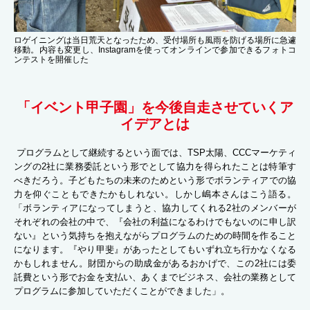
ロゲイニングは当日荒天となったため、受付場所も風雨を防げる場所に急遽
移動。内容も変更し、Instagramを使ってオンラインで参加できるフォトコ
ンテストを開催した
「イベント甲子園」を今後自走させていくア
イデアとは
プログラムとして継続するという面では、TSP太陽、CCCマーケティ
ングの2社に業務委託という形でとして協力を得られたことは特筆す
べきだろう。子どもたちの未来のためという形でボランティアでの協
力を仰ぐこともできたかもしれない。しかし嶋本さんはこう語る。
「ボランティアになってしまうと、協力してくれる2社のメンバーが
それぞれの会社の中で、『会社の利益になるわけでもないのに申し訳
ない』という気持ちを抱えながらプログラムのための時間を作ること
になります。『やり甲斐』があったとしてもいずれ立ち行かなくなる
かもしれません。財団からの助成金があるおかげで、この2社には委
託費という形でお金を支払い、あくまでビジネス、会社の業務として
プログラムに参加していただくことができました」。