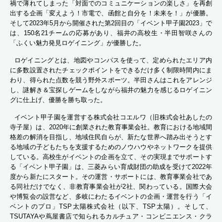
禍で薄れてしまった「対面でのコミュニケーションの楽しさ」を再創
出する企画「変えよう！市電で、函館と自分を！未来を！」が優勝。
そして2023年5月から開催された第2回目の「イベント甲子園2023」で
は、150名21チームの応募があり、福井の高校生・半田智咲さんの
「ふくい魅力発見ロゲイニング」が優勝した。
ロゲイニングとは、地図やコンパスを使って、定められたエリア内
に多数設置されたチェックポイントをできるだけ多く制限時間内にま
わり、得られた点数を競う野外スポーツ。半田さんはこれをアレンジ
し、謎解き＆宝探しゲームをしながら福井の魅力を感じるロゲイニン
グに仕上げ、優勝を勝ち取った。
イベント甲子園を運営する株式会社コエルワ（旧株式会社あしたの
寺子屋）は、2020年に創業された教育事業会社。教育における地域間
格差の解消を目指し、地域住民自らが、新たな世界へ踏み出そうとす
る地域の子どもたちを支援するためのノウハウやネットワークを提供
している。高校生がイベントの企画を立て、その実現までサポートす
る「イベント甲子園」は、三菱みらい育成財団の助成を受けて2022年
度から新たにスタート。その運営・サポートには、教育事業会社であ
る同社だけでなく、非教育事業会社が2社、関わっている。国際大会
や博覧会の設営など、多岐にわたるイベントの企画・運営を行う「イ
ベントのプロ」TSP太陽株式会社（以下、TSP太陽）。そして、
TSUTAYAや蔦屋書店で知られるカルチュア・コンビニエンス・クラ