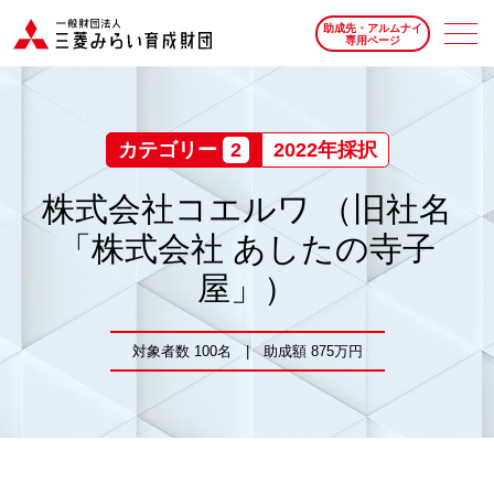
助成先・アルムナイ
専用ページ
カテゴリー
2
2022年採択
株式会社コエルワ （旧社名
「株式会社 あしたの寺子
屋」）
対象者数 100名 | 助成額 875万円