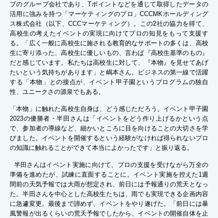
ブのグループ会社であり、Tポイントなどを通じて取得したデータの
活用に強みを持つ「マーケティングのプロ」CCCMKホールディング
ス株式会社（以下、CCCマーケティング）。この2社の協力を得て、
高校生の考えたイベントの実現に向けてプロの知見をもって支援す
る。「広く一般に高校生に施される教育的なサポートの多くは、高校
生に寄り添った、高校生に優しいもの、言わば『高校生基準のもの』
だと感じています。私たちは高校生に対して、『本物』を見せてあげ
たいという気持ちがあります」と嶋本さん。ビジネスの第一線で活躍
する「本物」との接点が、イベント甲子園というプログラムの独自
性、ユニークさの源泉でもある。
「本物」に触れた高校生自身は、どう感じただろう。イベント甲子園
2023の優勝者・半田さんは「イベントをどう作り上げるかという点
で、参加者の導線など、細かいところに目を向けることの大切さを学
びました。イベントを開催するという経験がなければ得られないプロ
の知識に触れることができて本当によかったです」と振り返る。
半田さんはイベント実施に向けて、プロの支援を受けながら万全の
準備を進めたが、試練に直面することに。イベント実施を控えた1週
間前の天気予報では大雨が想定され、前日には予報通りの荒天となっ
た。半田さんを中心とした高校生たちは、雨でも実現できる企画内容
に急遽変更。最後まで諦めず、イベントをやり遂げた。「前日には暴
風警報が出るくらいの荒天予報でしたから、イベントの開催自体を止