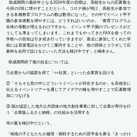
助成期間の最終年となる2024年度の目標は、高校生からの応募数を
今回の2倍に増やすことだという。コロナ禍が明け、高校生が参加で
きる各種教育プログラムの数は数倍になった。その中でイベント甲子
園の参加者数を増やすには、どうすればいいのか。「教育プログラム
全体の母数が増えるわけですから、イベント甲子園のプレゼンスがど
うしても薄まってしまいます。これまでもやってきたFAXを使っての
学校への告知は引き続き行っていきますが、過去に参加してくれた学
校には直接電話をかけてご案内することや、他の団体とコラボして応
募枠を合同で設けるといった方法も検討中です」と嶋本さん。
助成期間終了後の自走については、
①企業からの協賛を得て「○○社賞」といった企業賞を設ける
②「そもそも世の中にどういうイベントが存在するのか」を高校生に
伝えるイベントツアーを通じてアイデアの種を増やすことで応募数増
加につなげる
③ 国が認定した地方公共団体の地方創生事業に対して企業が寄付を行
う「企業版ふるさと納税」の仕組みを活用する
等の案を検討中だという。
「地域の子どもたちが越境・挑戦するための奨学金を募る『きっかけ