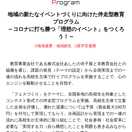
Program
地域の新たなイベントづくりに向けた伴走型教育
プログラム
～コロナに打ち勝つ「理想のイベント」をつくろ
う！～
□地域連携・地域創生
□産学官連携
教育事業会社である株式会社あしたの寺子屋と非教育会社との
協働を通じ、課題の発見（テーマの設定）から企画実現までの一
連の流れを高校生主体で行うプログラムを実施することで、心の
エンジンを駆動させることを目指す。
「フェスづくり」をテーマに、全国各地の高校生を対象とした
コンテスト形式での伴走型プログラムを実施。高校生主体で立案
した企画を評価し、優れた提案については予算（賞金最大100万
円）を付与して実現してもらう。企画設計から実現までの一連の
流れに高校生が主体的に取り組むことで、社会参画・社会変革に
必要な「実現する力（自ら構想したことを周囲も巻き込みながら