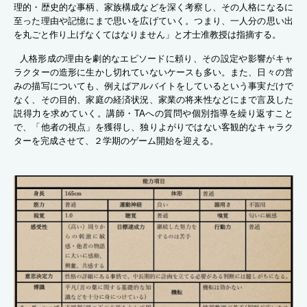
理的・歴史的な事柄、家族構成などを深く考察し、その人格になるに
至った理由や記憶にまで思いを広げていく。つまり、一人分の思い出
を丸ごと作り上げなくてはなりません」と才士准教授は指摘する。
人格形成の理由を劇的なエピソードに頼り、その設定や影響がキャ
ラクターの造形に生かし切れていないケースも多い。また、日々の営
みの描写についても、例えばアルバイトをしているという事実だけで
なく、その目的、家庭の経済状況、家業の将来性などにまで言及した
説得力を求めていく。講師・TAへの質問や個別指導を繰り返すこと
で、「他者の視点」を獲得し、独りよがりではない客観的なキャラク
ターを完成させて、２学期のゲーム開始を迎える。