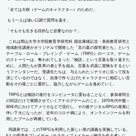
「全ては大樹（ゲームのキャラクタ―）のためだ」
もう一人は強い口調で質問を返す。
「そもそも生きる目的など必要なのか？」
これは岡山大学大学院教育学研究科 国吉康雄記念・美術教育研究と
地域創生講座がオリジナルで開発した「言の葉の探究者たち」という
テーブル・ロール・プレイング・ゲーム（TRPG）の一コマ。ゲーム
のストーリーは、奪われてしまった「物語」という言葉を取り返すた
めに、人間たちが異界の者と手を組み、言葉を武器に冒険をするとい
うファンタジーだ。受講生たちは、与えられたシナリオに沿って役を
演じているのではなく、自身で作り上げたキャラクターに相応しい言
動をその場ごとに選択し、協力しながらゲームを進めていく。
TRPGとは物語の進行をコンピュータに委ねることなく、参加者同士
の対話だけで展開させていくアナログゲームのこと。1970年代中盤～
80年代にかけてアメリカなどで流行し、その後デジタルRPGの発展に
伴い下火になったが、近年のコロナ禍により、オンラインツールを利
用したブームが再燃している。
同講座では、このTRPGを利用した新しい形の講義を実施している。
6人の受講生プレイヤー（ナラティブメイカー＝物語を作る者）に、