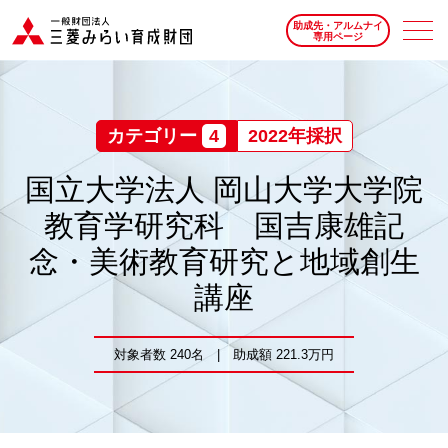
助成先・アルムナイ
専用ページ
カテゴリー
4
2022年採択
国立大学法人 岡山大学大学院
教育学研究科 国吉康雄記
念・美術教育研究と地域創生
講座
対象者数 240名 | 助成額 221.3万円