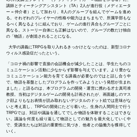
講師とティーチングアシスタント（TA）2人が進行役（メディエータ
ー＝仲介者）として加わり、8人のグループを組んでゲームを進め
る。それぞれのプレイヤーの性格や能力はまちまちで、所属学部もな
るべく異なるように組んでおり、ゲームの進行具合もグループごとに
異なる。ストーリー自体にも正解はないので、グループの数だけ独自
の「物語」が創造されることになる。
大学の講義にTRPGを取り入れるきっかけとなったのは、新型コロナ
ウィルス感染症だったという。
「コロナ禍の影響で直接の会話機会が減少したことは、学生たちのコ
ミュニケーション活動に少なからず影響を与えています。より豊かな
コミュニケーション能力を育てる講義が必要なのではと話し合う中
で、物語を基盤としたプログラムを作ってみようという発想が生まれ
ました」と語るのは、本プログラムの開発・運営に携わる才士真司准
教授。当初はデジタルゲームの開発も計画されたが、画面越しのマス
ク顔よりもなお表情が読み取れないデジタルのドット絵では意味がな
いと考え直し、TRPGの開発にたどり着いた。生身の人間同士で行う
TRPGでは、対話や議論を通してでしか物語を体験することはできな
い。議論を何度も繰り返して物語としての魅力を最大化していく中
で、受講生たちは対話の重要性に気づき、他者との協働力を獲得して
いく。