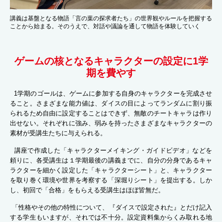
講義は基盤となる物語「言の葉の探求者たち」の世界観やルールを把握する
ことから始まる。そのうえで、対話や議論を通して物語を体験していく
ゲームの核となるキャラクターの設定に1学
期を費やす
1学期のゴールは、ゲームに参加する自身のキャラクターを完成させ
ること。さまざまな能力値は、ダイスの目によってランダムに割り振
られるため自由に設定することはできず、無敵のチートキャラは作り
出せない。それぞれに強み、弱みを持ったさまざまなキャラクターの
素材が受講生たちに与えられる。
講座で作成した「キャラクターメイキング・ガイドビデオ」などを
頼りに、各受講生は１学期最後の講義までに、自分の分身であるキャ
ラクターを細かく設定した「キャラクターシート」と、キャラクター
を取り巻く環境や世界を考察する「深堀りシート」を提出する。しか
し、初回で「合格」をもらえる受講生はほぼ皆無だ。
「性格やその他の特性について、『ダイスで設定された』とだけ記入
する学生もいますが、それでは不十分。設定資料集からくみ取れる地