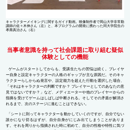
キャラクターメイキングに関するガイド動画。映像制作者で岡山大学非常勤
講師の佐々木伸さん（左）と、本プログラムの開発に携わった同大学院生の
孝壽真治さん（右）
当事者意識を持って社会課題に取り組む疑似
体験としての機能
ゲームがスタートしてからも、受講生たちの苦悩は続く。プレイヤ
ー自身と設定キャラクターの人格のギャップが主な原因だ。そのキャ
ラクターらしからぬ発言や、設定能力を超えた行動を選択した場合、
「それはキャラクターの判断ですか？ プレイヤーとしてのあなたの意
見ではないですか？」など、メディエーターや他のプレイヤーからの
指摘を受けてゲームはしばしば中断される。そしてその矛盾が解消さ
れるまで、次のステージに進むことはできない。
「シートに則ってキャラクターを動かしていくのですが、自分でない
誰かになり切るはずが、自分自身がにじみ出てしまうことがありま
す。それを周りから指摘された時に初めて、自分の性格や特性に気づ