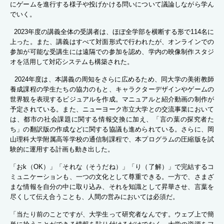
にゲームを進行する様子や投げかける問いについて議論しながら学ん
でいく。
2023年度の講義全体の受講者は、ほぼ全学部を横断する形で114名に
上った。また、講義はすべて対面形式で行われたが、オンラインでの
参加が可能な受講生には遠隔での参加を認め、学内の映像制作スタジ
オを活用して対応システムも構築された。
2024年度は、本講義の周知をさらに広めるため、同大学の美術教師
養成課程の学生たちの協力のもと、キャラクターデザインやゲームの
世界観を表現するビジュアルを作成。マニュアルと紹介動画の制作が
予定されている。また、ニューヨーク市立大学との交流事業において
は、都市の社会課題に関する情報交換に加え、「言の葉の探究者た
ち」の翻訳版の作成などに関する協議も進められている。さらに、岡
山理科大学附属高等学校の通信制課程で、本プログラムの圧縮版を試
験的に運用する計画も動き出した。
「おk（OK）」「それな（そうだね）」「り（了解）」で完結するコ
ミュニケーションも、一つの文化として尊重できる。一方で、さまざ
まな情報を自分の中に取り込み、それを知識として昇華させ、言葉を
尽くして伝え合うことも、人間の営みにおいては必須だ。
「当たり前のことですが、大学生って研究者なんです。ウェブ上で簡