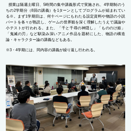
授業は隔週土曜日、5時間の集中講義形式で実施され、4学期制のう
ちの2学期分（8回の講義）を1ターンとしてプログラムが組まれてい
る※。まず1学期目は、何十ページにもわたる設定資料や物語の小説
パートを各々が熟読し、ゲームの世界観を深く理解したうえで議論や
小テストが行われる。また、「千と千尋の神隠し」「もののけ姫」
「鬼滅の刃」など馴染み深いアニメ作品を題材にした、物語の構造
論・キャラクター論の講義などもある。
※3・4学期には、同内容の講義が繰り返し行われる。