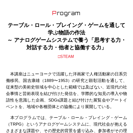
Program
テーブル・ロール・プレイング・ゲームを通して
学ぶ物語の作法
～ アナログゲームシステムで養う「思考する力・
対話する力・他者と協働する力」
□STEAM
本講座はニューヨークで活躍した洋画家で人権活動家の日系労
働移民、国吉康雄（1889〜1953）の研究と顕彰活動を通して、
従来型の美術史領域を中心とした範疇では及ばない、近現代の社
会事情と芸術表現を結び付けた発信を、学際的な知見の導入や物
語性を意識した企画、SDGs課題と結び付けた展覧会やアートイ
ベントを、地域や各種団体との協働により展開している。
本プログラムでは、テーブル・ロール・プレイング・ゲーム
（TRPG）というアナログゲームシステムに、現代社会が抱える
さまざまな課題や、その歴史的背景を盛り込み、参加者がその理