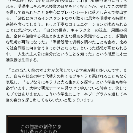
ゲーム終了後、2学期目最後の授業は、これまでの振り返りに当てら
れる。受講生はそれぞれ授業の目的をどう捉えたか、そしてこの授業
を通して得られたことを中心にプレゼンシートに落とし込んで提出す
る。「SNSにおけるインスタントなやり取りは思考を咀嚼する時間と
余裕を奪ってしまう。もっと丁寧なコミュニケーションが求められる
ことに気がついた」「自分の視点、キャラクターの視点、周囲の視
点、全体を俯瞰する視点とさまざまな視点を意識することで、多面的
な思考が可能になった」「準備段階で資料を調べたことも含め、改め
て社会問題に向き合うきっかけとなった」といった感想が寄せられる
中、「人生の主人公は自分だということを知った」という感想に才士
准教授は注目する。
「この当たり前の考え方が欠落している学生が割と多いんです。ま
た、自らを社会の中で代替えの利くモブキャラと悪びれることもなく
表現し、『モブなりにキラリと光る生き方を探す』という学生も毎年
必ずいます。大学で研究テーマを見つけて学んでいる時点で、決して
モブではありません。こういう学生にこそ、本プログラムを通して本
当の自分を探し出してもらいたいと思っています」