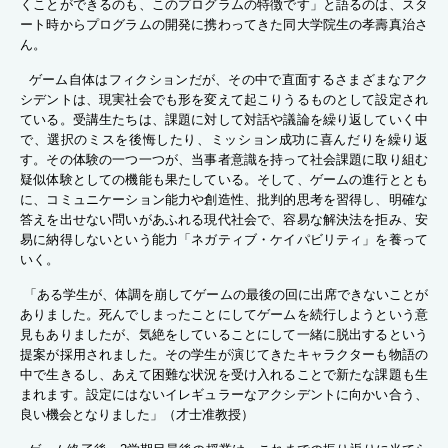
くことができるのも、このプログラムの特徴です」と語るのは、スタ
ート時からプログラムの開発に携わってきた同大学院生の孝壽真治さ
ん。
ゲーム自体はフィクションだが、その中で直面するさまざまなアク
シデントは、現実社会でも形を変えて起こりうるものとして設定され
ている。受講生たちは、課題に対して対話や議論を繰り返していく中
で、選択のミスを後悔したり、ミッション成功に喜んだりを繰り返
す。その体験の一つ一つが、当事者意識を持って社会課題に取り組む
疑似体験としての機能も果たしている。そして、ゲームの進行ととも
に、コミュニケーション能力や創造性、批判的思考を習得し、明確な
答えを出せない問いがあふれる現代社会で、容易な解決法を拒み、安
易に納得しないという能力「ネガティブ・ケイパビリティ」を養って
いく。
「ある学生が、体調を崩してゲームの最後の回に出席できないことが
ありました。死んでしまったことにしてゲームを続行しようという意
見もありましたが、気絶をしていることにして一緒に脱出するという
提案が採用されました。その学生が演じてきたキャラクターも物語の
中で生きるし、あえて困難な状況を受け入れることで新たな課題も生
まれます。設定にはないイレギュラーなアクシデントに向かい合う、
良い機会となりました」（才士准教授）