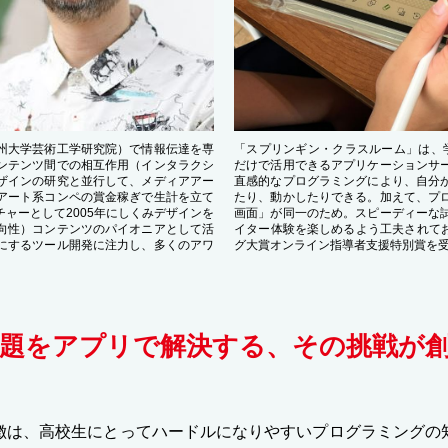
州大学芸術工学研究院）で情報伝達を専
「スプリンギン・クラスルーム」は、学
ンテンツ間での相互作用（インタラクシ
だけで活用できるアプリケーションサ
ザインの研究と並行して、メディアアー
直感的なプログラミングにより、自分
アート系コンペの賞金稼ぎで生計を立て
たり、動かしたりできる。加えて、プ
ャーとして2005年にしくみデザインを
画面」が同一のため。スピーディーな
向性）コンテンツのパイオニアとして活
イター体験を楽しめるよう工夫されてお
にするツール開発に注力し、多くのアワ
グ大賞オンライン指導者支援特別賞を
題をアプリで解決する、その挑戦が
徴は、高校生にとってハードルになりやすいプログラミングの