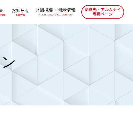
財団概要・開示情報
助成先・アルムナイ
集
お知らせ
専用ページ
About Us／Disclosures
ures
News
イン