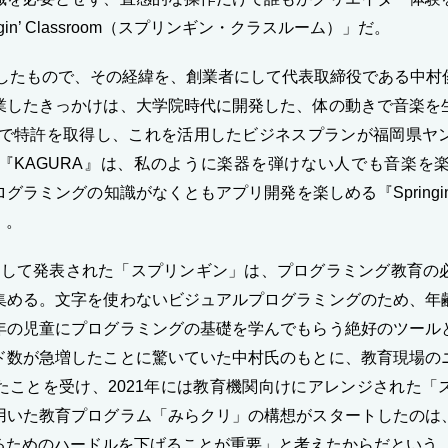
gin’ Classroom（スプリンギン・クラスルーム）」だ。
したもので、その経緯を、創業者にして代表取締役である中村
業したきっかけは、大学院時代に開発した、体の動きで音楽を
）』で特許を取得し、これを活用したビジネスプランが福岡県ヤ
『KAGURA』は、私のように楽器を弾けない人でも音楽を
グラミングの知識がなくともアプリ開発を楽しめる『Springi
」。
トとして発表された「スプリンギン」は、プログラミング教育の
集める。文字を使わないビジュアルプログラミングのため、年
年の児童にプログラミングの基礎を学んでもらう絶好のツール
ド数が急増したことに驚いていた中村氏のもとに、教育現場の
たことを受け、2021年には教育機関向けにアレンジされた「
用いた教育プログラム「みらクリ」の構想がスタートしたのは
るためのハードルを下げることが重要」と考えたからだという