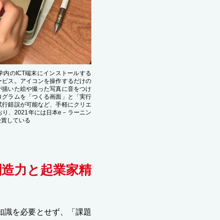
内のICT端末にインストールする
ービス。アイコンを操作するだけの
が描いた絵や撮った写真に音をつけ
ログラムを「つくる画面」と「実行
試行錯誤が可能など、手軽にクリエ
り、2021年には日本e－ラーニン
受賞している
創造力と起業家精
知識を必要とせず、「課題