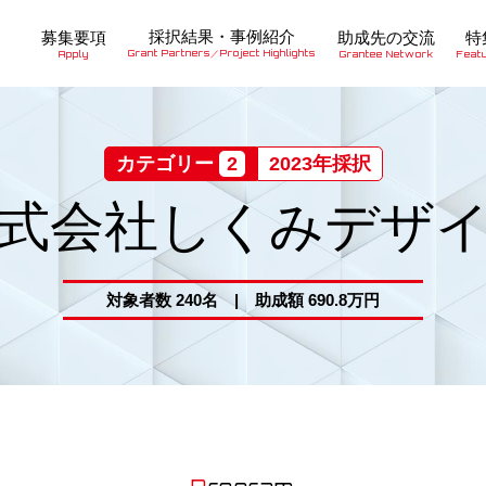
採択結果・事例紹介
募集要項
助成先の交流
特
Grant Partners／Project Highlights
Apply
Grantee Network
Feat
カテゴリー
2
2023年採択
式会社しくみデザ
対象者数 240名 | 助成額 690.8万円