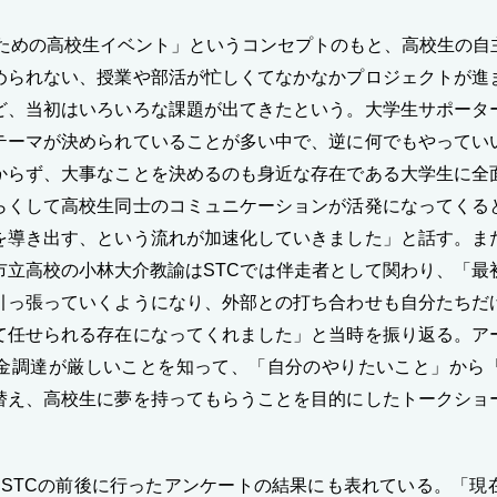
ための高校生イベント」というコンセプトのもと、高校生の自
められない、授業や部活が忙しくてなかなかプロジェクトが進
ど、当初はいろいろな課題が出てきたという。大学生サポータ
テーマが決められていることが多い中で、逆に何でもやってい
からず、大事なことを決めるのも身近な存在である大学生に全
らくして高校生同士のコミュニケーションが活発になってくる
を導き出す、という流れが加速化していきました」と話す。ま
市立高校の小林大介教諭はSTCでは伴走者として関わり、「最
引っ張っていくようになり、外部との打ち合わせも自分たちだ
て任せられる存在になってくれました」と当時を振り返る。ア
金調達が厳しいことを知って、「自分のやりたいこと」から
替え、高校生に夢を持ってもらうことを目的にしたトークショ
STCの前後に行ったアンケートの結果にも表れている。「現