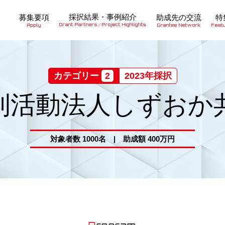
採択結果・事例紹介
募集要項
助成先の交流
特
Grant Partners／Project Highlights
Apply
Grantee Network
Feat
カテゴリー
2
2023年採択
利活動法人しずおか
対象者数 1000名 | 助成額 400万円