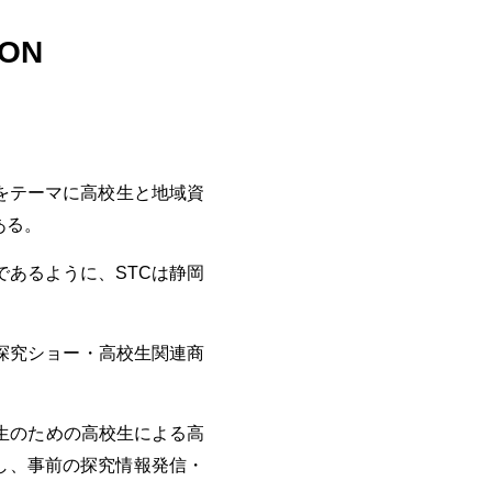
ION
をテーマに高校生と地域資
ある。
であるように、
STC
は静岡
探究ショー・高校生関連商
生のための高校生による高
し、事前の探究情報発信・