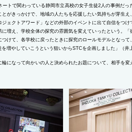
ネートで関わっている静岡市立高校の女子生徒2人の事例だっ
ことがきっかけで、地域の人たちを応援したい気持ちが芽生え
ロジェクトアワード」などの外部のイベントに出て自信をつけ
第に増え、学校全体の探究の雰囲気を変えていったという。「
につけて、各学校に戻ったときに探究のロールモデルとなって
徒を増やしていこうという狙いからSTCを企画しました」（井
に輪になって向かいの人と決められたお題について、相手を変