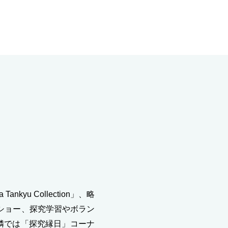
yu Collection」、略
ショー、探究学習やボラン
隣では「探究縁日」コーナ