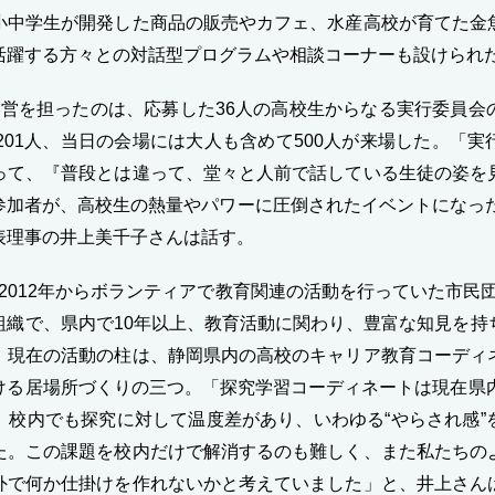
小中学生が開発した商品の販売やカフェ、水産高校が育てた金
活躍する方々との対話型プログラムや相談コーナーも設けられ
営を担ったのは、応募した36人の高校生からなる実行委員会
201人、当日の会場には大人も含めて500人が来場した。「
って、『普段とは違って、堂々と人前で話している生徒の姿を
参加者が、高校生の熱量やパワーに圧倒されたイベントになった
表理事の井上美千子さんは話す。
012年からボランティアで教育関連の活動を行っていた市民団体
組織で、県内で10年以上、教育活動に関わり、豊富な知見を持
。現在の活動の柱は、静岡県内の高校のキャリア教育コーディ
ける居場所づくりの三つ。「探究学習コーディネートは現在県内
、校内でも探究に対して温度差があり、いわゆる“やらされ感”
た。この課題を校内だけで解消するのも難しく、また私たちの
外で何か仕掛けを作れないかと考えていました」と、井上さん