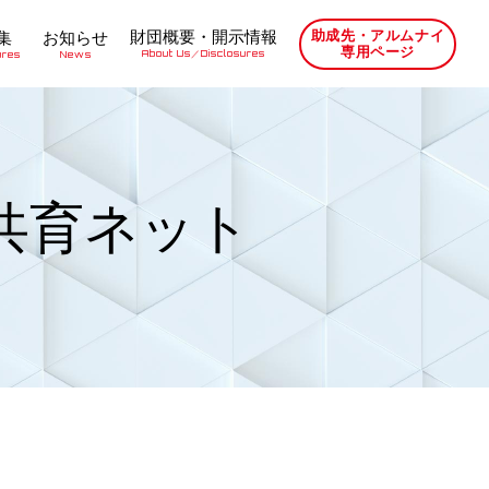
財団概要・開示情報
助成先・アルムナイ
集
お知らせ
専用ページ
About Us／Disclosures
ures
News
共育ネット