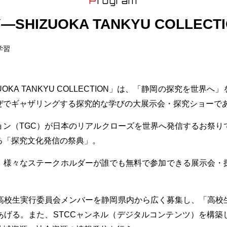
Program
Y―SHIZUOKA TANKYU COLLECT
学習
UOKA TANKYU COLLECTION
」は、「静岡の探究を世界へ」
ぜでギャザリングする探究的な学びの大展示会・探究ショーで
ョン（
TGC
）が日本のリアルクローズを世界へ発信するお祭り
る「探究文化発信の祭典」。
様々なステークホルダーが誰でも無料で参加できる展示会・
高校生実行委員会メンバーを静岡県内から広く募集し、「高校
あげる。また、
STCC
ャンネル（デジタルコンテンツ）を構築