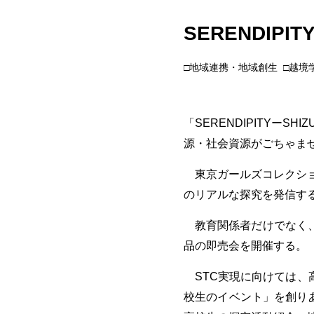
SERENDIPIT
□地域連携・地域創生
□越境
「
SERENDIPITY
ー
SHIZ
源・社会資源がごちゃま
東京ガールズコレクシ
のリアルな探究を発信す
教育関係者だけでなく、
品の即売会を開催する。
STC
実現に向けては、
校生のイベント」を創り