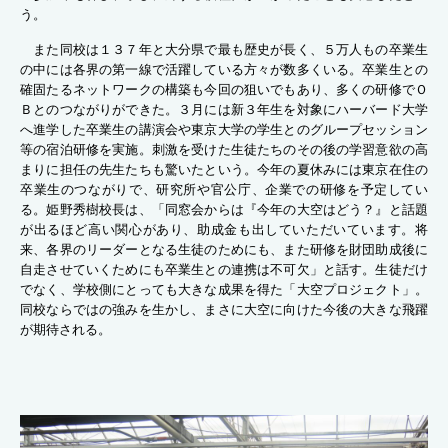
う。
また同校は１３７年と大分県で最も歴史が長く、５万人もの卒業生
の中には各界の第一線で活躍している方々が数多くいる。卒業生との
確固たるネットワークの構築も今回の狙いでもあり、多くの研修でＯ
Ｂとのつながりができた。３月には新３年生を対象にハーバード大学
へ進学した卒業生の講演会や東京大学の学生とのグループセッション
等の宿泊研修を実施。刺激を受けた生徒たちのその後の学習意欲の高
まりに担任の先生たちも驚いたという。今年の夏休みには東京在住の
卒業生のつながりで、研究所や官公庁、企業での研修を予定してい
る。姫野秀樹校長は、「同窓会からは『今年の大空はどう？』と話題
が出るほど高い関心があり、助成金も出していただいています。将
来、各界のリーダーとなる生徒のためにも、また研修を財団助成後に
自走させていくためにも卒業生との連携は不可欠」と話す。生徒だけ
でなく、学校側にとっても大きな成果を得た「大空プロジェクト」。
同校ならではの強みを生かし、まさに大空に向けた今後の大きな飛躍
が期待される。