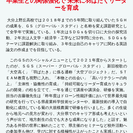
卒業生との関係強化で 未来に羽ばたくリーダ
ーを育成
大分上野丘高校では２０１８年までの５年間に取り組んでいたＳＧＨ
の成果を、ＧＳ（グローバル・スタディ）と名称を変え課題研究とし
て全学年で実施している。１年次はＳＤＧｓを切り口に大分の探究活
動、２年次は人文学・経済学・工学など12学問に分かれ、ＳＤＧｓを
テーマに課題解決に取り組み、３年生は自己のキャリアに関わる英語
論文の作成までを目指している。
このＧＳのスペシャルメニューとして２０２１年度からスタートし
たのが、ＳＧＳ（スーパー・グローバル・スタディ）、新旧校歌の
「大空高く」「羽ばたき」に係る通称「大空プロジェクト」だ。ＳＴ
ＥＡＭ教育も視野に入れ、「本物との出会い」「高いリテラシーの向
上」「主体性・協働性の育成」「持続可能なリーダー育成カリキュラ
ムの開発」の柱を立てて、一年を通じて講座や講演会、研修を実施。
担当の吉藤徹先生は「昨年度はドローン性能評価において世界最先端
の研究を行っている県産業科学技術センターや、最新技術の導入で自
動化に成功している菊の大規模農園で研修を行いました。多くの生徒
から地元への見方が変わり、大分県でのキャリア形成も考えたいとい
う声が出て、地方創生の点でも大きな成果になりました」と話す。魅
力ある外部の世界に触れたことで、県主催のセミナーなど校外活動へ
の参加率も伸び、学びに対する積極性が上がったことも実感したとい