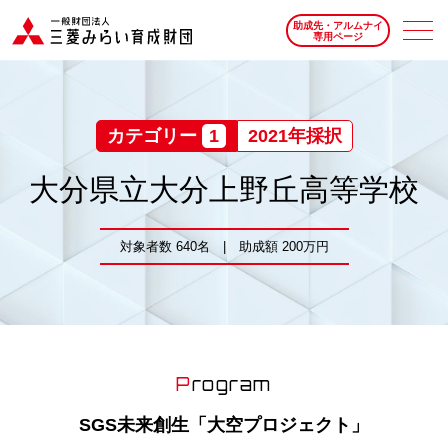
助成先・アルムナイ
専用ページ
カテゴリー
1
2021年採択
大分県立大分上野丘高等学校
対象者数 640名 | 助成額 200万円
Program
SGS未来創生「大空プロジェクト」