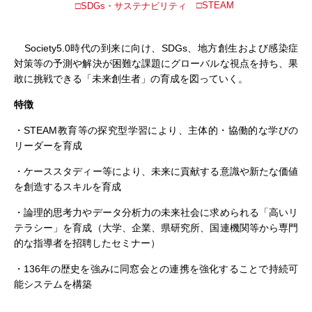
□STEAM
□SDGs・サステナビリティ
Society5.0時代の到来に向け、SDGs、地方創生および感染症
対策等の予測や解決が困難な課題にグローバルな視点を持ち、果
敢に挑戦できる「未来創生者」の育成を図っていく。
特徴
・STEAM教育等の探究型学習により、主体的・協働的な学びの
リーダーを育成
・ケーススタディー等により、未来に貢献する意識や新たな価値
を創造するスキルを育成
・論理的思考力やデータ分析力の未来社会に求められる「高いリ
テラシー」を育成（大学、企業、県研究所、国連機関等から専門
的な指導者を招聘したセミナー）
・136年の歴史を強みに同窓会との連携を強化することで持続可
能システムを構築