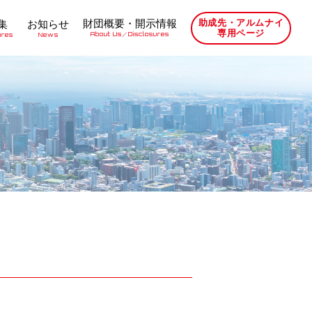
財団概要・開示情報
助成先・アルムナイ
集
お知らせ
専用ページ
About Us／Disclosures
ures
News