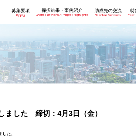
採択結果・事例紹介
募集要項
助成先の交流
特
Grant Partners／Project Highlights
Apply
Grantee Network
Feat
始しました 締切：4月3日（金）
ました。