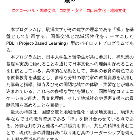
域～
□グローバル・国際交流
□防災・安全
□伝統文化・地域文化
本プログラムは、駒澤大学がその建学の理念である「禅」を基
盤として計画する、国際交流と地域活性化をテーマにした
PBL（Project-Based Learning）型のパイロットプログラムであ
る。
本プログラムは、日本人学生と留学生が共に参加し、禅思想の
基礎や実践に触れることを通じて日本文化への理解を深めること
を目的としている。具体的な活動として、本学の教育の特色であ
る教養教育を基盤とし、多様な分野の専門家の教育資源を活用し
た講義と指導、禅寺及びその周辺地域での体験・実習などが組み
込まれている。これらの多様な学びを通して、国際的なコミュニ
ケーション能力、異文化理解、そして地域社会や災害支援への貢
献意識を高めることを目指す。
最大の特徴は、国際交流と地域活性化・被災地支援に、駒澤大
学ならではの教育資源である「禅」を掛け合わせている点であ
る。冷静な判断力と他者への共感力を養い、共生の精神を育むこ
とで、現代社会の課題解決に取り組む真のリーダーシップを備え
た人材の育成を目的とする。