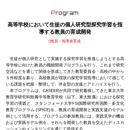
Program
高等学校において生徒の個人研究型探究学習を指
導する教員の育成開発
□教員・指導者育成
生徒が個人研究として実施する探究学習を推進しようとする高
等学校に向けた教員の職能開発プログラムを行う。これまで研究
交流などを通じて関係を形成してきた教育委員会・高校の中から
５件程度を募り、高校教員が現状の探究学習指導において感じて
いる課題を把握・整理して、伴走型の支援とアドバイスを行う。
本プログラムは、CASEERが共同で研究蓄積してきた東京大学
教育学研究科附属中等教育学校（以下、東大附属）における探究
学習の実践と、スタンフォード大学FSI国際研究所国際・多文化
教育プログラム (SPICE)を、教員の育成開発と実践支援のモデル
例として活用する。プログラムの参加教員には、実践見学の機会
および実践モデル例を、それらを開発した教員を交えたディスカ
ッションやメンタリングを通じて提供する。