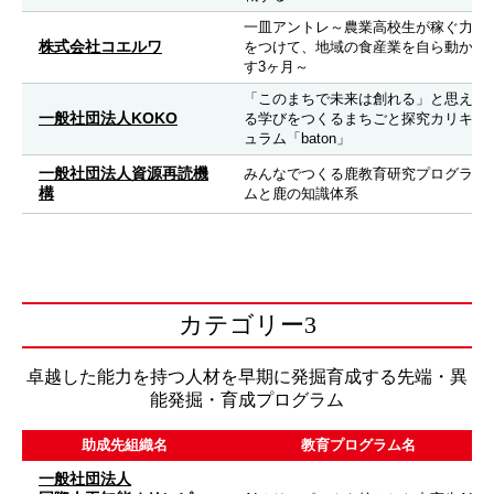
一皿アントレ～農業高校生が稼ぐ力
株式会社コエルワ
をつけて、地域の食産業を自ら動か
す3ヶ月～
「このまちで未来は創れる」と思え
一般社団法人KOKO
る学びをつくるまちごと探究カリキ
ュラム「baton」
一般社団法人資源再読機
みんなでつくる鹿教育研究プログラ
構
ムと鹿の知識体系
カテゴリー3
卓越した能力を持つ人材を早期に発掘育成する先端・異
能発掘・育成プログラム
助成先組織名
教育プログラム名
一般社団法人