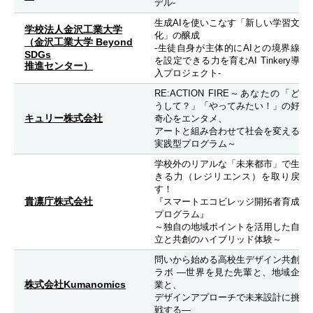
デル-
生成AIを使いこなす「新しい学習文
学校法人金沢工業大学
化」の醸成
（金沢工業大学 Beyond
-生徒自身が主体的にAIとの境界線
SDGs
を設定できる力を育むAI Tinkery導
推進センター）
入プロジェクト-
RE:ACTION FIRE～あなたの「ど
うして？」「やってみたい！」の好
キュリー株式会社
奇心をエンタメ、
アートと組み合わせて社会を変える
実践型プログラム～
学校外のリアルな「未来都市」で生
きる力（レジリエンス）を取り戻
す！
貴凛庁株式会社
『スマートエコビレッジ開拓者育成
プログラム』
～独自の地域ポイントを活用した自
立と共創のハイブリッド体験～
問いから始める高校生デザイン共創
ラボ ―世界を見た先輩と、地域企
株式会社Kumanomics
業と、
デザインアプローチで未来設計に挑
戦する―