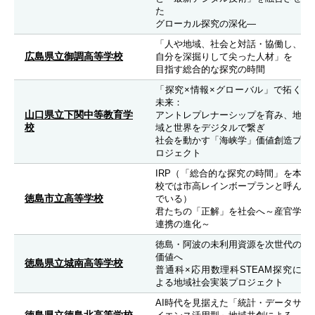
た
グローカル探究の深化―
「人や地域、社会と対話・協働し、
広島県立御調高等学校
自分を深掘りして尖った人材」を
目指す総合的な探究の時間
「探究×情報×グローバル」で拓く
未来：
山口県立下関中等教育学
アントレプレナーシップを育み、地
校
域と世界をデジタルで繋ぎ
社会を動かす「海峡学」価値創造プ
ロジェクト
IRP（「総合的な探究の時間」を本
校では市高レインボープランと呼ん
徳島市立高等学校
でいる）
君たちの「正解」を社会へ～産官学
連携の進化～
徳島・阿波の未利用資源を次世代の
価値へ
徳島県立城南高等学校
普通科×応用数理科STEAM探究に
よる地域社会実装プロジェクト
AI時代を見据えた「統計・データサ