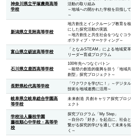
神奈川県立平塚農商高等
活動の取り組み
学校
～地域への開かれた学校を目指して
～
地方創生とインクルーシブ教育を核
にした探究活動の実践
新潟県立見附高等学校
～地方創生と共生社会をつなぐコラ
ボラティブ・マーケティング～
「となみSTEAM」による地域変革
富山県立砺波高等学校
リーダー育成プログラム
100年先へつなぐバトン
石川県立鹿西高等学校
～能登の創造的復興を担う「地域共
創型」探究プロジェクト～
「ワクワクを学びに！」～デジタル
長野県松代高等学校
技術を地域連携に活用～
岐阜県立岐阜総合学園高
未来創造 共創キャリア探究プロジ
等学校
ェクト
探究プログラム「My Step」
学校法人藤枝学園
～自分の「好き」を起点に、社会と
藤枝順心中学校・高等学
繋がる探究的学びを通して未来を拓
校
く～