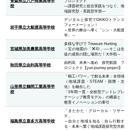
青森県立八戸商業高等学
プロジェクト
校
―課題研究と総合実践をつなぐ、地
域探究型・実践型学習―
デジタルと探究でDAIKOトランス
フォーメーション！
岩手県立大船渡高等学校
～世界の舞台へ導く「シン・大船渡
学」～
多様な学びで Treasure Hunting
宮城県加美農業高等学校
～宝の地図の「
印」──そこは生
徒の成長の隠し場所だ！大作戦～
由利高 未来へ進め 探究航路 プ
秋田県立由利高等学校
ロジェクト【yuri-journey-project】
「鶴工パワー」で創る未来：全領域
（地域課題・STEAM・国際・文
山形県立鶴岡工業高等学
化）を融合した
校
「3年間一貫・全校型アントレプレ
ナーシップ教育モデル」の構築と
教育イノベーションの牽引
「きたかた・グローカル・リサー
チ」
福島県立喜多方高等学校
～自分と地域を知る・自ら行動す
る・未来へ繋ぐ地域課題探究型共創