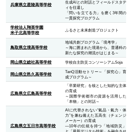
生成AIとの対話とフィールドスタデ
兵庫県立星陵高等学校
ィを往還し
「問いを立てる力」を磨く3年間の
一貫探究プログラム
学校法人翔英学園
ふるさと未来創造プロジェクト
米子北高等学校
地域共創プログラム「境考学」
鳥取県立境高等学校
～海に囲まれた境港から、普通科の
新たな探究の潮流がはじまる～
岡山県立総社高等学校
学校自主防災コンソーシアムSoja
TanQ活動セトリー～「探究心」育
岡山県立邑久高等学校
成プログラム～
「卒業研究」を核とした知的な主体
の育成
広島県立広島高等学校
～国際学術都市の資源を活用した
「本物」との対話～
AIに代替されない“氣品・氣力・体
力”を兼ね備えた五高生（チェンジ
メーカー）の育成
広島県立五日市高等学校
―10年の伝統を持つ「地域防災」
と「最新デジタル技術」を融合させ