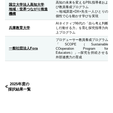
高知の未来を変えるPBL指導者およ
国立大学法人高知大学
び教員養成プログラム
地域・世界つながり推進
～地域課題×DX×先生一人ひとりの
機構
個性で心を動かす学びを実現
AIネイティブ時代の「自ら考え判断
兵庫教育大学
し行動する力」を育む探究指導力向
上プログラム
プロデューサー教員養成プログラム
「SCOPE（Sustainable
一般社団法人Fora
COoperation Program for
Educators）」─探究を持続させる
外部連携力の育成
2025年度の
採択結果一覧