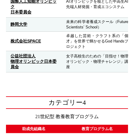
国際人工知能オリンピッ
AIオリンピックを核とした中高生AI
ク
先端人材発掘・育成エコシステム
日本委員会
未来の科学者養成スクール（Future
静岡大学
Scientists’ School）
卓越した芸術・クラフト系の「個
株式会社SPACE
才」を世界で輝かせるGod Handsプ
ロジェクト
公益社団法人
女子高校生のための「目指せ！物理
物理オリンピック日本委
オリンピック・物理チャレンジ」講
員会
座
カテゴリー4
21世紀型 教養教育プログラム
助成先組織名
教育プログラム名