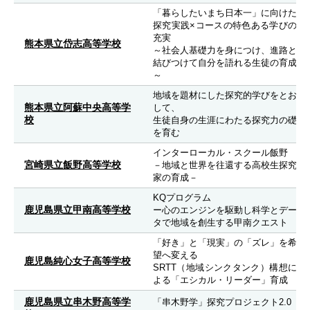
「暮らしたいまち日本一」に向けた
探究実践×コースの特色ある学びの
充実
熊本県立岱志高等学校
～社会人基礎力を身につけ、進路と
結びつけて自分を語れる生徒の育成
～
地域を題材にした探究的学びをとお
熊本県立阿蘇中央高等学
して、
校
生徒自身の生涯にわたる探究力の礎
を育む
インターローカル・スクール飯野
宮崎県立飯野高等学校
－地域と世界を往還する高校生探究
家の育成－
KQプログラム
鹿児島県立甲南高等学校
ー心のエンジンを駆動し科学とデー
タで地域を創生する甲南クエスト
「好き」と「現実」の「ズレ」を希
望へ変える
鹿児島純心女子高等学校
SRTT（地域シンクタンク）構想に
よる「エシカル・リーダー」育成
鹿児島県立串木野高等学
「串木野学」探究プロジェクト2.0