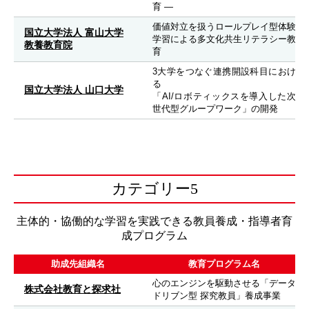
育 —
価値対立を扱うロールプレイ型体験
国立大学法人 富山大学
学習による多文化共生リテラシー教
教養教育院
育
3大学をつなぐ連携開設科目におけ
る
国立大学法人 山口大学
「AI/ロボティックスを導入した次
世代型グループワーク」の開発
カテゴリー5
主体的・協働的な学習を実践できる教員養成・指導者育
成プログラム
助成先組織名
教育プログラム名
心のエンジンを駆動させる「データ
株式会社教育と探求社
ドリブン型 探究教員」養成事業