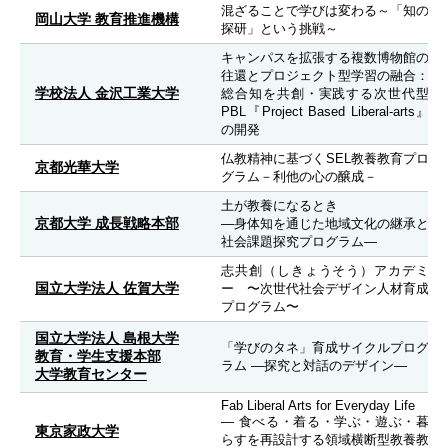
混ざることで学びは変わる～「知の
岡山大学 教育推進機構
探研」という挑戦～
キャンパスを拡張する複数博物館の
往還とプロジェクト型学習の融合：
学校法人 金沢工業大学
総合知を共創・実践する次世代型
PBL『Project Based Liberal-arts』
の開発
仏教精神に基づくSEL教養教育プロ
京都光華大学
グラム－利他の心の醸成－
土が教養になるとき
京都大学 成長戦略本部
―身体知を通じた地域文化の継承と
社会課題探究プログラム―
志共創（しきょうそう）アカデミ
国立大学法人 佐賀大学
ー 〜次世代社会デザイン人材育成
プログラム〜
国立大学法人 島根大学
「学びのタネ」育成サイクルプログ
教育・学生支援本部
ラム ―探究と対話のデザイン―
大学教育センター
Fab Liberal Arts for Everyday Life
— 食べる・着る・学ぶ・遊ぶ・暮
東京家政大学
らすを再設計する領域横断型教養教