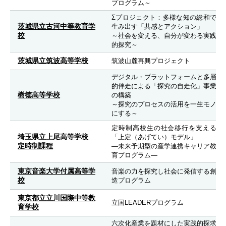
プログラム～
Σプロジェクト：多様な知の総和で
茨城県立古河中等教育学
生み出す「共感とアクション」
校
～社会を変える、自分が変わる実践
的探究～
茨城県立筑波高等学校
筑波山麓再興プロジェクト
デジタル・プラットフォームと多層
的伴走による「探究の自走化」事業
樹徳高等学校
の構築
～探究のプロセスの活用を一生モノ
にする～
定時制高校生の社会移行を支える
埼玉県立上尾高等学校
「上定（あげてい）モデル」
定時制課程
―未来予期型の産学連携キャリア教
育プログラム―
東京音楽大学付属高等学
音楽の力を探究し社会に発信する創
校
造プログラム
東京都立立川国際中等教
立国LEADERプログラム
育学校
六次化産業を題材にした実践的探求