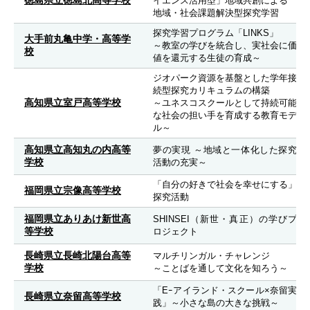
徳島県立徳島北高等学校
イエンス活用型」地域共創による
地域・社会課題解決型探究学習
探究学習プログラム「LINKS」
大手前丸亀中学・高等学
～教室の学びを統合し、実社会に価
校
値を還元する生徒の育成～
ジオパーク資源を基盤とした学年接
続型探究カリキュラムの構築
高知県立室戸高等学校
～ユネスコスクールとして持続可能
な社会の担い手を育成する教育モデ
ル～
高知県立高知丸の内高等
夢の実現 ～地域と一体化した探究
学校
活動の充実～
「自分の好きで社会を幸せにする」
福岡県立宗像高等学校
探究活動
福岡県立ありあけ新世高
SHINSEI（新世・真正）の学びプ
等学校
ロジェクト
長崎県立長崎北陽台高等
マルチリンガル・チャレンジ
学校
～ことばを通して文化を知ろう～
「Eｰアイランド・スクール×奈留実
長崎県立奈留高等学校
践」～小さな島の大きな挑戦～