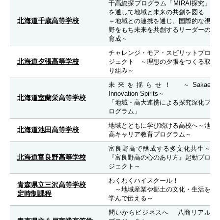
千高総探プログラム「MIRAI探究」
を通して地域と未来の共創を図る
北海道千歳高等学校
～地域との連携を通じ、国際的な視
野をもち未来を共創するリーダーの
育成～
チャレンジ・モア・スピリットプロ
北海道夕張高等学校
ジェクト ～理想の夕張をつくる取
り組み～
未来を揺らせ！ ～Sakae
Innovation Spirits～
北海道室蘭栄高等学校
「地域・高大連携による探究深化プ
ログラム」
地域とともに学び続ける高校へ～池
北海道池田高等学校
高キャリア教育プログラム～
富良野高で醸成する多文化共生～
北海道富良野高等学校
『富良野高の心のあり方』起動プロ
ジェクト～
わくわくハイスクール！
青森県立三沢高等学校
～地域産業や郷土の文化・生活を
定時制課程
学んで伝える～
問いからビジネスへ 八商リアル