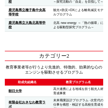
校
～探究活動の「自走」を目指して～
鹿児島県立種子島中央高
観光×防災×DXによる離島減災モデ
等学校
ルプログラム
鹿児島県立大島北高等学
北高 new energy ～「熱の循環」に
校
よる駆動型探究プログラム～
カテゴリー2
教育事業者等が行うより先進的、特徴的、効果的な心の
エンジンを駆動させるプログラム
助成先組織名
教育プログラム名
高大連携による地域を担う観光人材
朝日大学
育成事業
未来職業設計プログラム -次世代の
有限会社おきなわ教育ラ
仕事を構想・検証する高校生育成モ
ボ