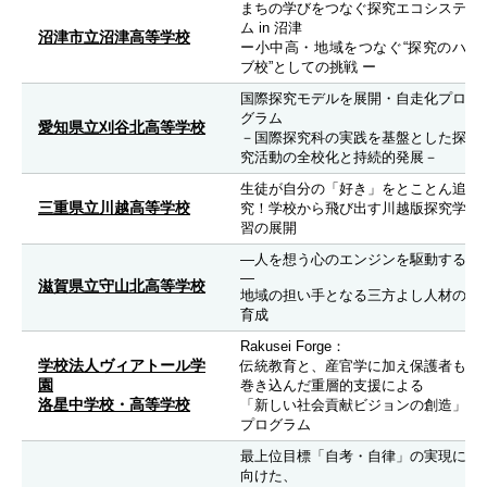
まちの学びをつなぐ探究エコシステ
ム in 沼津
沼津市立沼津高等学校
ー小中高・地域をつなぐ“探究のハ
ブ校”としての挑戦 ー
国際探究モデルを展開・自走化プロ
グラム
愛知県立刈谷北高等学校
－国際探究科の実践を基盤とした探
究活動の全校化と持続的発展－
生徒が自分の「好き」をとことん追
三重県立川越高等学校
究！学校から飛び出す川越版探究学
習の展開
―人を想う心のエンジンを駆動する
―
滋賀県立守山北高等学校
地域の担い手となる三方よし人材の
育成
Rakusei Forge：
学校法人ヴィアトール学
伝統教育と、産官学に加え保護者も
園
巻き込んだ重層的支援による
洛星中学校・高等学校
「新しい社会貢献ビジョンの創造」
プログラム
最上位目標「自考・自律」の実現に
向けた、