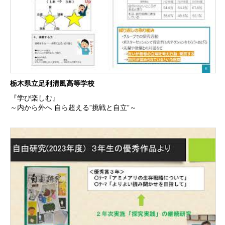
栃木県立足利清風高等学校
『学び楽しむ』
～内から外へ 自ら超える”挑戦と自立”～