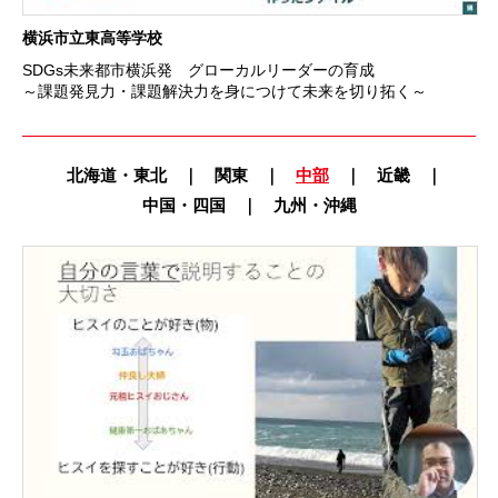
横浜市立東高等学校
SDGs未来都市横浜発 グローカルリーダーの育成
～課題発見力・課題解決力を身につけて未来を切り拓く～
北海道・東北
｜
関東
｜
中部
｜
近畿
｜
中国・四国
｜
九州・沖縄