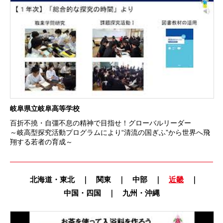
岐阜県立岐阜高等学校
百折不撓・自彊不息の精神で目指せ！グローバルリーダー
～岐高型探究活動プログラムにより“清流の国ぎふ”から世界へ飛
翔する若者の育成～
北海道・東北
｜
関東
｜
中部
｜
近畿
｜
中国・四国
｜
九州・沖縄